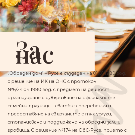
За
нас
„Обреден дом“ – Русе е създаден на 01.01.1980 год.
с решение на ИК на ОНС с протокол
№6/24.04.1980 год. с предмет на дейност
организиране и извършване на официалните
семейни празници – сватби и погребения и
предоставяне на свързаните с тях услуги,
стопанисване и поддържане на обредни зали и
гробища. С решение №174 на ОбС-Русе, прието с