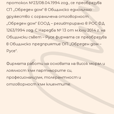
протокол №23/08.04.1994 год., се преобразува
СП „Обреден дом“ в Общинско еднолично
дружество с ограничена отговорност
„Обреден дом“ ЕООД – регистрирано в РОС ФД
1263/1994 год. С Наредба № 13 от м.юли 2014 г. на
Общински съвет – Русе фирмата се преобразува
в Общинско предприятие ОП „Обреден дом –
Русе“.
Фирмата работи на основата на висок морал и
лоялност към партньорите си,
професионализъм, толерантност и
отговорност към клиентите.