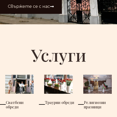
Свържете се с нас
Услуги
Сватбени
Траурни обреди
Религиозни
обреди
празници